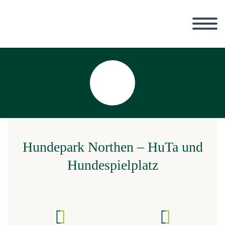
Hundepark Northen – HuTa und
Hundespielplatz
Hundetagesstätte
Tagesbetreuung für Ihren Hund im Hundepark Northen »



