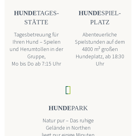
HUNDE
­TAGES­
HUNDE
­SPIEL­
STÄTTE
PLATZ
Tagesbetreuung für
Abenteuerliche
Ihren Hund – Spielen
Spielstunden auf dem
und Herumtollen in der
4800 m² großen
Gruppe,
Hundeplatz, ab 18:30
Mo bis Do ab 7:15 Uhr
Uhr


HUNDE
PARK
Natur pur – Das ruhige
Gelände in Northen
liegt nur einige Minuten